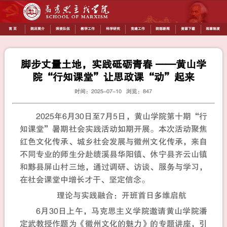
首 页
院况简介
师资队伍
教学工作
科学研究
党建工作
院部新闻
资源下载
规章制度
脚步丈量土地，实践砥砺青春 ——黄山学
院“行知课堂”让思政课“动”起来
时间：2025-07-10 浏览：
847
2025年6月30日至7月5日，黄山学院第十期“行
知课堂”暑期社会实践活动如期开展。本次活动聚焦
红色文化传承、城乡社会发展与徽州文化传承，来自
不同专业的师生分赴绩溪县华阳镇、休宁县齐云山镇
和黟县屏山村三地，通过调研、访谈、服务与学习，
在社会课堂中增长才干、坚定信念。
理论与实践融合：开班首日多维启航
6月30日上午，马克思主义学院邀请黄山学院潘
定武教授作题为《徽州文化的魅力》的专题讲座，引